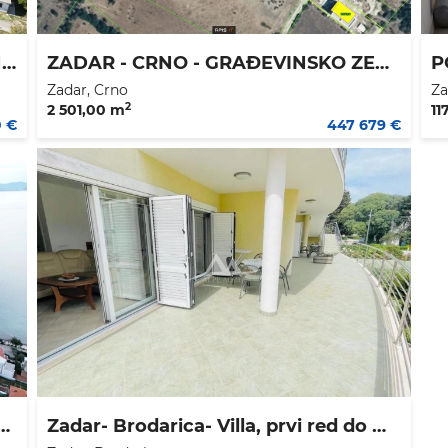
ROVANJSKA .- GRAĐEVINSKI TEREN POVRŠINE 1360 M2 - 170.000 €
ZADAR - CRNO - GRAĐEVINSKO ZEMLJIŠTE 2.501 M2 - 179 €/M2
Zadar, Crno
Za
2
2 501,00 m
11
0 €
447 679 €
EVINSKO ZEMLJIŠTE 875 M2 - 150 M DO PLAŽE - 262.500 €
Zadar- Brodarica- Villa, prvi red do mora!