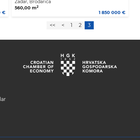
Zadar, Brodarica
2
560,00 m
0 €
1 850 000 €
<<
<
1
2
3
dar