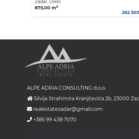
Zadar, Diklo
2
875,00 m
262 50
ALPE ADRIA CONSULTING d.o.o.
Silvija Strahimira Kranjčevića 2b, 23000 Za
realestatezadar@gmail.com
+385 99 438 7070