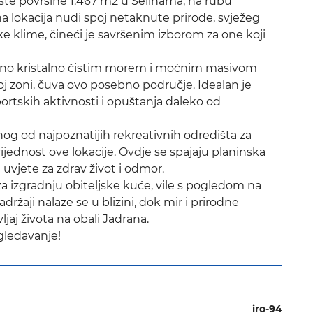
šte površine 1.467 m2 u Selinama, na rubu
 lokacija nudi spoj netaknute prirode, svježeg
e klime, čineći je savršenim izborom za one koji
ženo kristalno čistim morem i moćnim masivom
voj zoni, čuva ovo posebno područje. Idealan je
sportskih aktivnosti i opuštanja daleko od
nog od najpoznatijih rekreativnih odredišta za
jednost ove lokacije. Ovdje se spajaju planinska
 uvjete za zdrav život i odmor.
 za izgradnju obiteljske kuće, vile s pogledom na
adržaji nalaze se u blizini, dok mir i prirodne
jaj života na obali Jadrana.
zgledavanje!
iro-94