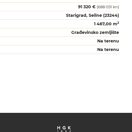
91 320 €
(688 051 kn)
Starigrad, Seline (23244)
2
1 467,00 m
Građevinsko zemljište
Na terenu
Na terenu