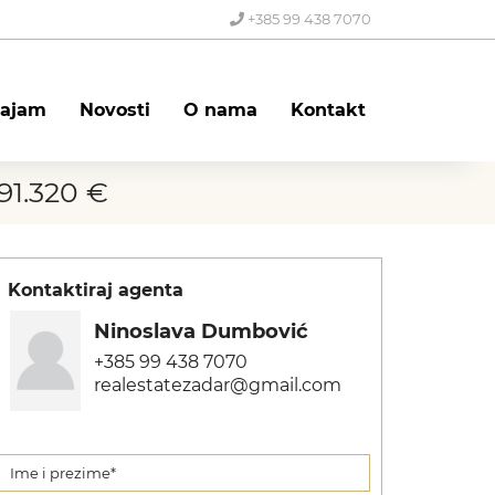
+385 99 438 7070
ajam
Novosti
O nama
Kontakt
91.320 €
Kontaktiraj agenta
Ninoslava Dumbović
+385 99 438 7070
realestatezadar@gmail.com