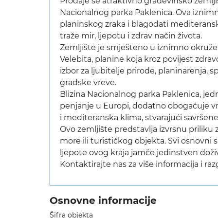
Prodaje se atraktivno građevinsko zemlji
Nacionalnog parka Paklenica. Ova iznimna
planinskog zraka i blagodati mediteransk
traže mir, ljepotu i zdrav način života.
Zemljište je smješteno u iznimno okru
Velebita, planine koja kroz povijest zdra
izbor za ljubitelje prirode, planinarenja, 
gradske vreve.
Blizina Nacionalnog parka Paklenica, jed
penjanje u Europi, dodatno obogaćuje vri
i mediteranska klima, stvarajući savršene
Ovo zemljište predstavlja izvrsnu priliku
more ili turističkog objekta. Svi osnovni s
ljepote ovog kraja jamče jedinstven doživl
Kontaktirajte nas za više informacija i ra
Osnovne informacije
Šifra objekta