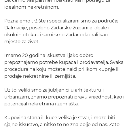
Bit ćemo vaš partner i olakšati vam potragu za
idealnom nekretninom.
Poznajemo tržište i specijalizirani smo za područje
Dalmacije, posebno Zadarske županije, obale i
okolnih otoka - i sami smo Zadar odabrali kao
mjesto za život.
Imamo 20 godina iskustva i jako dobro
prepoznajemo potrebe kupaca i prodavatelja. Svaka
procedura na koju možete naići prilikom kupnje ili
prodaje nekretnine ili zemljišta.
Uz to, veliki smo zaljubljenici u arhitekturu i
urbanizam, znamo prepoznati pravu vrijednost, kao i
potencijal nekretnina i zemljišta.
Kupovina stana ili kuće velika je stvar, i može biti
sjajno iskustvo, a nitko to ne zna bolje od nas. Zato