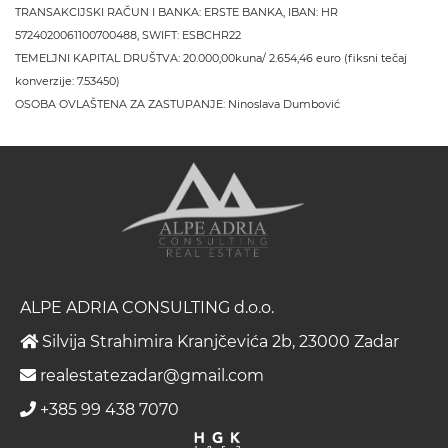
TRANSAKCIJSKI RAČUN I BANKA: ERSTE BANKA, IBAN: HR
5724020061100700488, SWIFT: ESBCHR22
TEMELJNI KAPITAL DRUŠTVA: 20.000,00kuna/ 2.654,46 euro (fiksni tečaj
konverzije: 7.53450)
OSOBA OVLAŠTENA ZA ZASTUPANJE: Ninoslava Dumbović
ALPE ADRIA CONSULTING d.o.o.
Silvija Strahimira Kranjčevića 2b, 23000 Zadar
realestatezadar@gmail.com
+385 99 438 7070