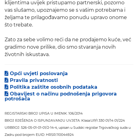
klijentima uvijek pristupamo partnerski, pozorno
vas slušamo, upoznajemo se s vašim potrebama i
željama te prilagođavamo ponudu upravo onome
što trebate.
Zato za sebe volimo reći da ne prodajemo kuće, već
gradimo nove prilike, dio smo stvaranja novih
životnih iskustava.
Opći uvjeti poslovanja
Pravila privatnosti
Politika zaštite osobnih podataka
Obavijest o načinu podnošenja prigovora
potrošača
REGISTARSKI BROJ UPISA U IMENIK: 106/2014
BROJ RJEŠENJA O ISPUNJAVANJU UVJETA: Klasa:UP/I 330 01/14 01/224
URBROJ: 526-05-01-01-01/2-14-4, upisan u Sudski registar Trgovačkog suda u
Zadru pod brojem EUID: HRSR.110044924