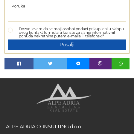
Dozvoljavam da se moji osobni podaci prikupljeni u sklopu
ovog kontakt formulara koriste za slanje informativnih
ponuda nekretnina putem e-maila ili telefonski*
Pošalji
ALPE ADRIA CONSULTING d.o.o.