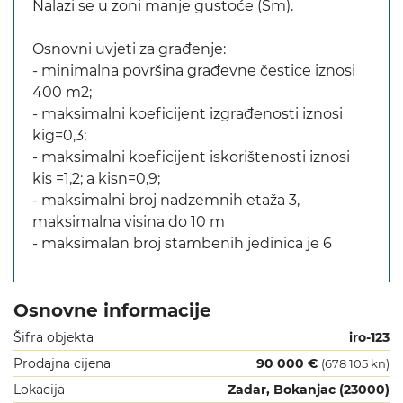
Nalazi se u zoni manje gustoće (Sm).
Osnovni uvjeti za građenje:
- minimalna površina građevne čestice iznosi
400 m2;
- maksimalni koeficijent izgrađenosti iznosi
kig=0,3;
- maksimalni koeficijent iskorištenosti iznosi
kis =1,2; a kisn=0,9;
- maksimalni broj nadzemnih etaža 3,
maksimalna visina do 10 m
- maksimalan broj stambenih jedinica je 6
Osnovne informacije
Šifra objekta
iro-123
Prodajna cijena
90 000 €
(678 105 kn)
Lokacija
Zadar, Bokanjac (23000)