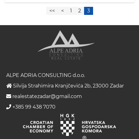
<<
<
1
2
3
ALPE ADRIA CONSULTING d.o.o.
Silvija Strahimira Kranjčevića 2b, 23000 Zadar
realestatezadar@gmail.com
+385 99 438 7070