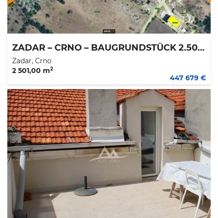
ZADAR – CRNO – BAUGRUNDSTÜCK 2.501 M2 – 179 €/M2
Zadar, Crno
2
2 501,00 m
447 679 €