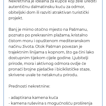
Nekretnina je idealna za kupce koji žele urediti
autentičnu dalmatinsku kuću za odmor,
obiteljski dom ili razviti atraktivan turistički
projekt.
Banj je mirno otočno mjesto na Pašmanu,
poznato po prekrasnim plažama, kristalno
čistom moru i opuštenom mediteranskom
načinu života. Otok Pašman povezan je
trajektnim linijama s kopnom, što ga čini lako
dostupnim tijekom cijele godine. Ljubitelji
prirode, mora i aktivnog odmora ovdje će
pronaći brojne pješačke i biciklističke staze,
skrivene uvale te netaknutu prirodu.
Prednosti nekretnine:
- adaptirana kamena kuća
- kamena ruševina s mogućnošću proširenja