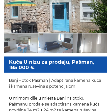
Kuća U nizu za prodaju, Pašman,
185 000 €
Banj – otok Pašman | Adaptirana kamena kuća
i kamena ruševina s potencijalom
U mirnom dijelu mjesta Banj na otoku
Pašmanu prodaje se adaptirana kamena kuća
površine 24 m2 + 24 m2 te kamena ruševina