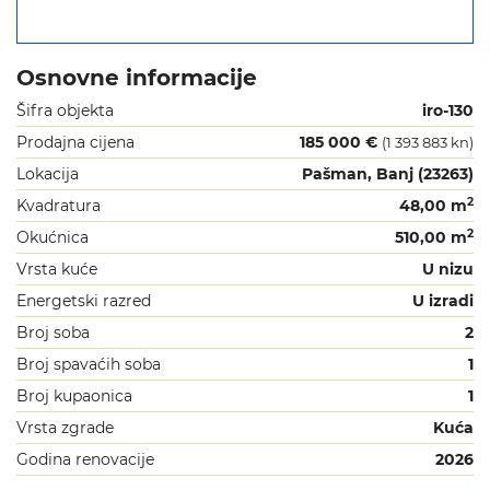
Osnovne informacije
Šifra objekta
iro-130
Prodajna cijena
185 000 €
(1 393 883 kn)
Lokacija
Pašman, Banj (23263)
2
Kvadratura
48,00 m
2
Okućnica
510,00 m
Vrsta kuće
U nizu
Energetski razred
U izradi
Broj soba
2
Broj spavaćih soba
1
Broj kupaonica
1
Vrsta zgrade
Kuća
Godina renovacije
2026