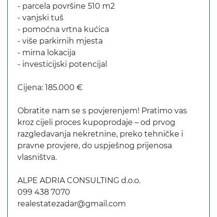
- parcela površine 510 m2
- vanjski tuš
- pomoćna vrtna kućica
- više parkirnih mjesta
- mirna lokacija
- investicijski potencijal
Cijena: 185.000 €
Obratite nam se s povjerenjem! Pratimo vas
kroz cijeli proces kupoprodaje – od prvog
razgledavanja nekretnine, preko tehničke i
pravne provjere, do uspješnog prijenosa
vlasništva.
ALPE ADRIA CONSULTING d.o.o.
099 438 7070
realestatezadar@gmail.com