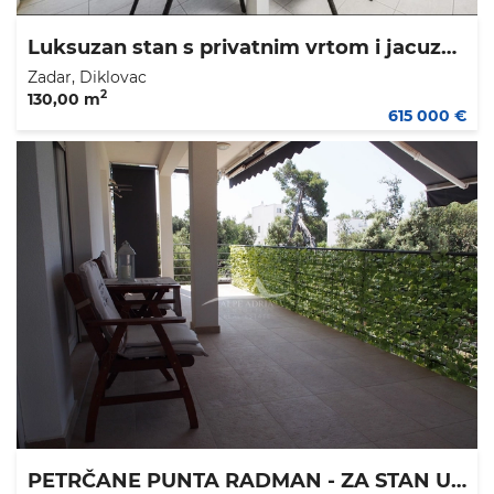
Luksuzan stan s privatnim vrtom i jacuzzijem – Diklovac, Zadar
Zadar, Diklovac
2
130,00 m
615 000 €
PETRČANE PUNTA RADMAN - ZA STAN U SPLITU - SPLIT III