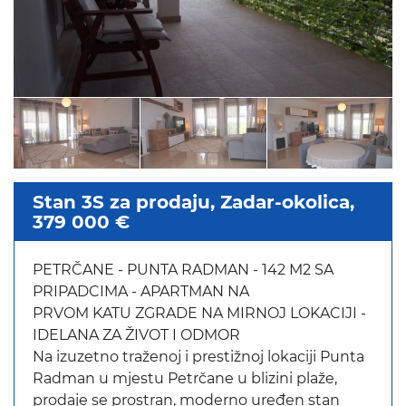
Stan 3S za prodaju, Zadar-okolica,
379 000 €
PETRČANE - PUNTA RADMAN - 142 M2 SA
PRIPADCIMA - APARTMAN NA
PRVOM KATU ZGRADE NA MIRNOJ LOKACIJI -
IDELANA ZA ŽIVOT I ODMOR
Na izuzetno traženoj i prestižnoj lokaciji Punta
Radman u mjestu Petrčane u blizini plaže,
prodaje se prostran, moderno uređen stan