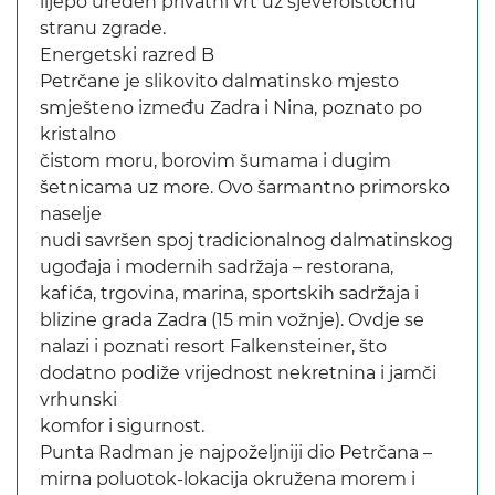
lijepo uređen privatni vrt uz sjeveroistočnu
stranu zgrade.
Energetski razred B
Petrčane je slikovito dalmatinsko mjesto
smješteno između Zadra i Nina, poznato po
kristalno
čistom moru, borovim šumama i dugim
šetnicama uz more. Ovo šarmantno primorsko
naselje
nudi savršen spoj tradicionalnog dalmatinskog
ugođaja i modernih sadržaja – restorana,
kafića, trgovina, marina, sportskih sadržaja i
blizine grada Zadra (15 min vožnje). Ovdje se
nalazi i poznati resort Falkensteiner, što
dodatno podiže vrijednost nekretnina i jamči
vrhunski
komfor i sigurnost.
Punta Radman je najpoželjniji dio Petrčana –
mirna poluotok-lokacija okružena morem i