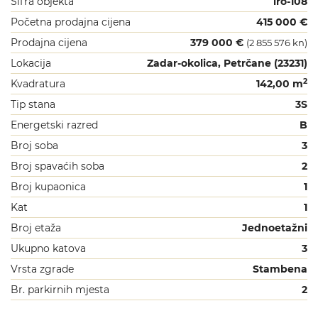
Šifra objekta
iro-108
Početna prodajna cijena
415 000 €
Prodajna cijena
379 000 €
(2 855 576 kn)
Lokacija
Zadar-okolica, Petrčane (23231)
2
Kvadratura
142,00 m
Tip stana
3S
Energetski razred
B
Broj soba
3
Broj spavaćih soba
2
Broj kupaonica
1
Kat
1
Broj etaža
Jednoetažni
Ukupno katova
3
Vrsta zgrade
Stambena
Br. parkirnih mjesta
2