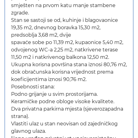
smješten na prvom katu manje stambene
zgrade.
Stan se sastoji se od, kuhinje i blagovaonice
19,35 m2, dnevnog boravka 15,30 m2,
predsoblja 3,68 m2, dvije
spavaće sobe po 11,39 m2, kupaonice 5,40 m2,
odvojenog WC-a 2,25 m2, natkrivene terase
11,50 m2 i natkrivenog balkona 12,50 m2.
Ukupna korisna površina stana iznosi 80,76 m2,
dok obračunska korisna vrijednost prema
koeficijentima iznosi 90,76 m2.
Posebnosti stana:
Podno grijanje u svim prostorijama.
Keramičke podne obloge visoke kvalitete.
Dva privatna parkirna mjesta (sjeverozapadna
strana).
Vlastiti ulaz u stan neovisan od zajedničkog
glavnog ulaza.