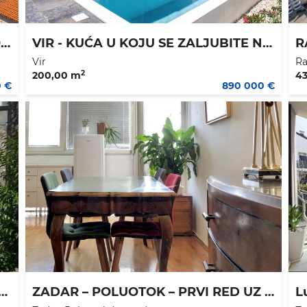
ZADAR - BRANIMIROVA OBALA - 300.000 €
VIR - KUĆA U KOJU SE ZALJUBITE NA PRVI POGLED - 890.000 €
Vir
Ra
2
200,00 m
4
0 €
890 000 €
ANA KAMAENA KUĆA 50 M2 PLUS RUŠEVINA 81 M2 - 1850.000 €
ZADAR – POLUOTOK – PRVI RED UZ MORE – EKSKLUZIVNA LOKACIJA