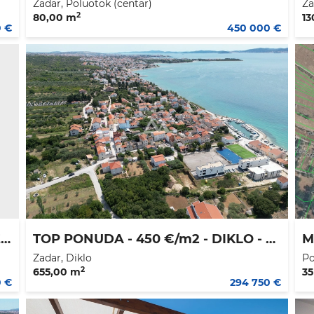
Zadar, Poluotok (centar)
Za
2
80,00 m
13
0 €
450 000 €
BOKANJAC - ZEMLJIŠTE 600 M2 IDEALNO ZA OBITELJSKU KUĆU
TOP PONUDA - 450 €/m2 - DIKLO - GRAĐEVINSKO ZEMLJIŠTE 655 M2 - PLUS 114 m2 - PLUS 84 m2 prilaz
Zadar, Diklo
Po
2
655,00 m
35
0 €
294 750 €