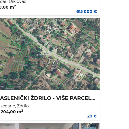
dar, Diklovac
2
0,00 m
615 000 €
MASLENIČKI ŽDRILO - VIŠE PARCELA 25€/M2
sedarje, Ždrilo
2
 204,00 m
20 €