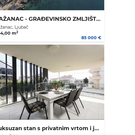
RAŽANAC - GRAĐEVINSKO ZMLJIŠTE 434 M2 - 109.000 €
žanac, Ljubač
2
34,00 m
85 000 €
Luksuzan stan s privatnim vrtom i jacuzzijem – Diklovac, Zadar