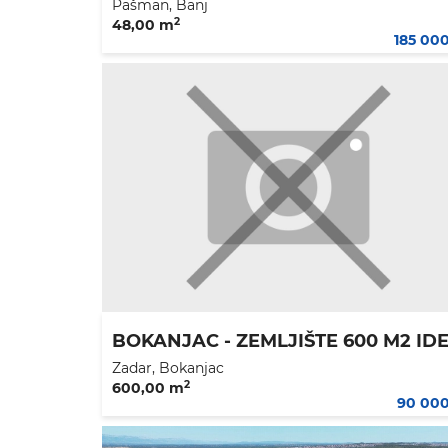
Pašman, Banj
2
48,00 m
185 00
Zadar, Bokanjac
2
600,00 m
90 00