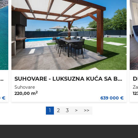
EVINSKI TEREN - 360 m2 - - KOMPENZACIJA ZA STAN
SUHOVARE - LUKSUZNA KUĆA SA BAZENOM - IDELANA ZA NAJAM - EKSKLUZIVNO PRAVO POSREDOVANJA
Suhovare
Za
2
220,00 m
12
0 €
639 000 €
1
2
3
>
>>