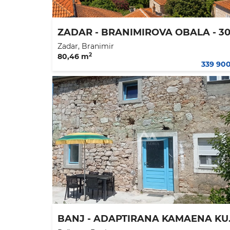
Zadar, Branimir
2
80,46 m
339 90
BANJ - ADAPTIR