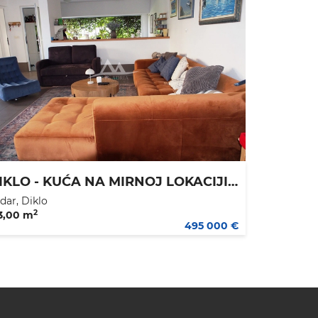
DIKLO - KUĆA NA MIRNOJ LOKACIJI - IDEALNA ZA ŽIVOT I NAJAM - 550.000 €
dar, Diklo
2
3,00 m
495 000 €