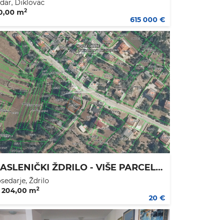
dar, Diklovac
2
0,00 m
615 000 €
MASLENIČKI ŽDRILO - VIŠE PARCELA 25€/M2
sedarje, Ždrilo
2
 204,00 m
20 €