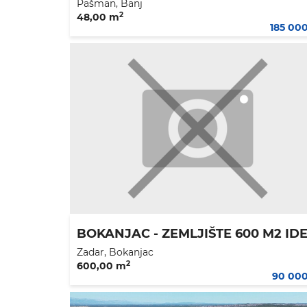
Pašman, Banj
2
48,00 m
185 00
Zadar, Bokanjac
2
600,00 m
90 00