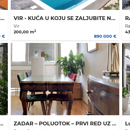
ZADAR - BRANIMIROVA OBALA - 300.000 €
VIR - KUĆA U KOJU SE ZALJUBITE NA PRVI POGLED - 890.000 €
Vir
Ra
2
200,00 m
4
0 €
890 000 €
ANA KAMAENA KUĆA 50 M2 PLUS RUŠEVINA 81 M2 - 1850.000 €
ZADAR – POLUOTOK – PRVI RED UZ MORE – EKSKLUZIVNA LOKACIJA