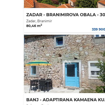
Zadar, Branimir
2
80,46 m
339 90
BANJ - ADAPTIR