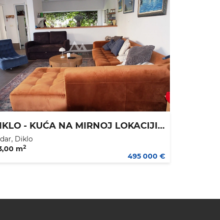
DIKLO - KUĆA NA MIRNOJ LOKACIJI - IDEALNA ZA ŽIVOT I NAJAM - 550.000 €
dar, Diklo
2
3,00 m
495 000 €