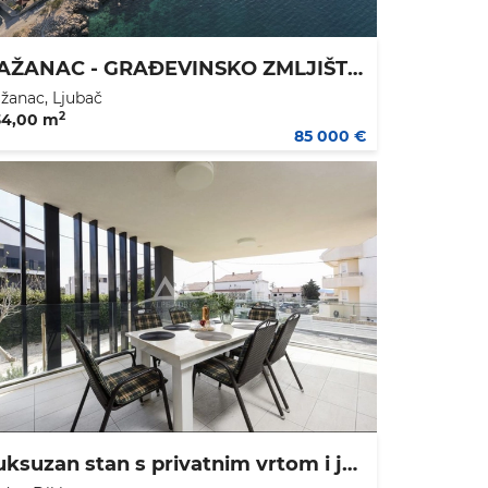
RAŽANAC - GRAĐEVINSKO ZMLJIŠTE 434 M2 - 109.000 €
žanac, Ljubač
2
34,00 m
85 000 €
Luksuzan stan s privatnim vrtom i jacuzzijem – Diklovac, Zadar