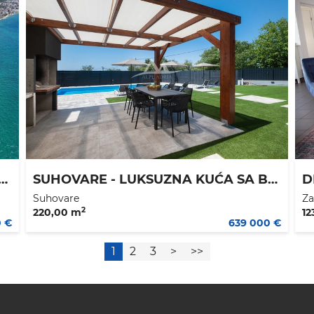
EVINSKI TEREN - 360 m2 - - KOMPENZACIJA ZA STAN
SUHOVARE - LUKSUZNA KUĆA SA BAZENOM - IDELANA ZA NAJAM - EKSKLUZIVNO PRAVO POSREDOVANJA
Suhovare
Za
2
220,00 m
12
0 €
639 000 €
1
2
3
>
>>