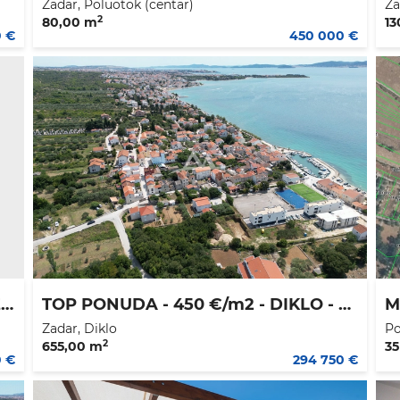
Zadar, Poluotok (centar)
Za
2
80,00 m
13
0 €
450 000 €
BOKANJAC - ZEMLJIŠTE 600 M2 IDEALNO ZA OBITELJSKU KUĆU
TOP PONUDA - 450 €/m2 - DIKLO - GRAĐEVINSKO ZEMLJIŠTE 655 M2 - PLUS 114 m2 - PLUS 84 m2 prilaz
Zadar, Diklo
Po
2
655,00 m
35
0 €
294 750 €