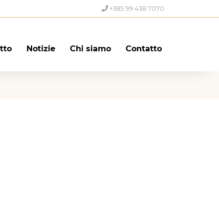
+385 99 438 7070
itto
Notizie
Chi siamo
Contatto