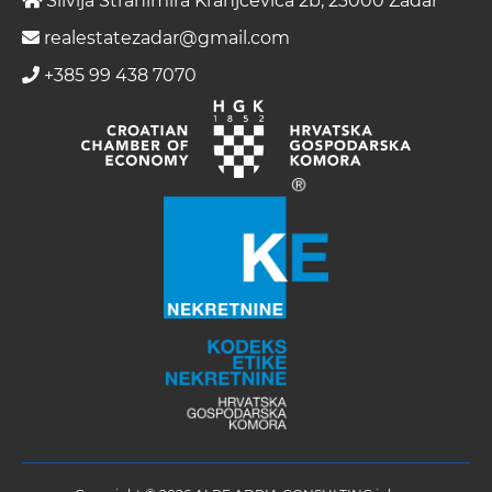
Silvija Strahimira Kranjčevića 2b, 23000 Zadar
realestatezadar@gmail.com
+385 99 438 7070