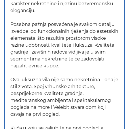
karakter nekretnine i njezinu bezvremensku
eleganciju.
Posebna pažnja posvećena je svakom detalju
izvedbe, od funkcionalnih rješenja do estetskih
elemenata, što rezultira prostorom visoke
razine udobnosti, kvalitete i luksuza. Kvaliteta
gradnje i završnih radova vidljiva je u svim
segmentima nekretnine te će zadovoljiti i
najzahtjevnije kupce.
Ova luksuzna vila nije samo nekretnina – ona je
stil života. Spoj vrhunske arhitekture,
besprijekorne kvalitete gradnje,
mediteranskog ambijenta i spektakularnog
pogleda na more i Velebit stvara dom koji
osvaja na prvi pogled.
Kuća u koju se zaljubite na prvi pogled, a