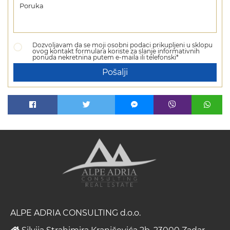
Dozvoljavam da se moji osobni podaci prikupljeni u sklopu
ovog kontakt formulara koriste za slanje informativnih
ponuda nekretnina putem e-maila ili telefonski*
Pošalji
ALPE ADRIA CONSULTING d.o.o.