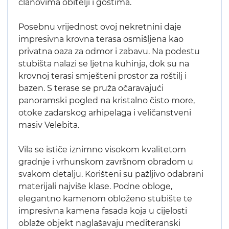
članovima obitelji i gostima.
Posebnu vrijednost ovoj nekretnini daje
impresivna krovna terasa osmišljena kao
privatna oaza za odmor i zabavu. Na podestu
stubišta nalazi se ljetna kuhinja, dok su na
krovnoj terasi smješteni prostor za roštilj i
bazen. S terase se pruža očaravajući
panoramski pogled na kristalno čisto more,
otoke zadarskog arhipelaga i veličanstveni
masiv Velebita.
Vila se ističe iznimno visokom kvalitetom
gradnje i vrhunskom završnom obradom u
svakom detalju. Korišteni su pažljivo odabrani
materijali najviše klase. Podne obloge,
elegantno kamenom obloženo stubište te
impresivna kamena fasada koja u cijelosti
oblaže objekt naglašavaju mediteranski