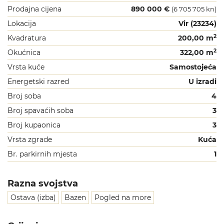
Prodajna cijena
890 000 €
(6 705 705 kn)
Lokacija
Vir (23234)
2
Kvadratura
200,00 m
2
Okućnica
322,00 m
Vrsta kuće
Samostojeća
Energetski razred
U izradi
Broj soba
4
Broj spavaćih soba
3
Broj kupaonica
3
Vrsta zgrade
Kuća
Br. parkirnih mjesta
1
Razna svojstva
Ostava (izba)
Bazen
Pogled na more