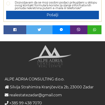
Dozvoljavam da se moji osobni podaci prikupljeni u sklopu
ovog kontakt formulara koriste za slanje informativnih
ponuda nekretnina putem e-maila ili telefonski*
Pošalji
ALPE ADRIA CONSULTING d.o.o.
Silvija Strahimira Kranjčevića 2b, 23000 Zadar
realestatezadar@gmail.com
+385 99 438 7070