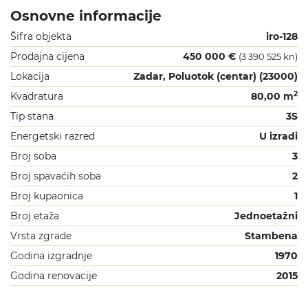
Osnovne informacije
Šifra objekta
iro-128
Prodajna cijena
450 000 €
(3 390 525 kn)
Lokacija
Zadar, Poluotok (centar) (23000)
2
Kvadratura
80,00 m
Tip stana
3S
Energetski razred
U izradi
Broj soba
3
Broj spavaćih soba
2
Broj kupaonica
1
Broj etaža
Jednoetažni
Vrsta zgrade
Stambena
Godina izgradnje
1970
Godina renovacije
2015