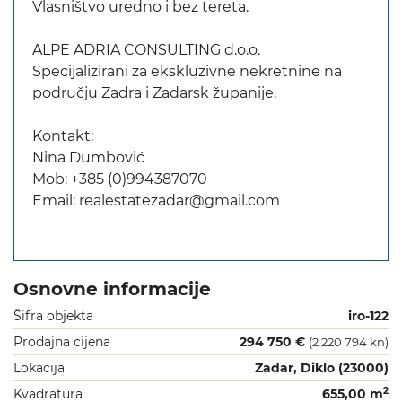
Vlasništvo uredno i bez tereta.
ALPE ADRIA CONSULTING d.o.o.
Specijalizirani za ekskluzivne nekretnine na
području Zadra i Zadarsk županije.
Kontakt:
Nina Dumbović
Mob: +385 (0)994387070
Email: realestatezadar@gmail.com
Osnovne informacije
Šifra objekta
iro-122
Prodajna cijena
294 750 €
(2 220 794 kn)
Lokacija
Zadar, Diklo (23000)
2
Kvadratura
655,00 m