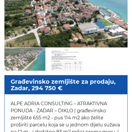
Građevinsko zemljište za prodaju,
Zadar, 294 750 €
ALPE ADRIA CONSULTING – ATRAKTIVNA
PONUDA - ZADAR – DIKLO | građevinsko
zemljište 655 m2 - pus 114 m2 ako želite
proširiti parcelu koja se u jednom dijelu sužava
na 12 m - i dodatno 83 m2 prilaz prema moru. |