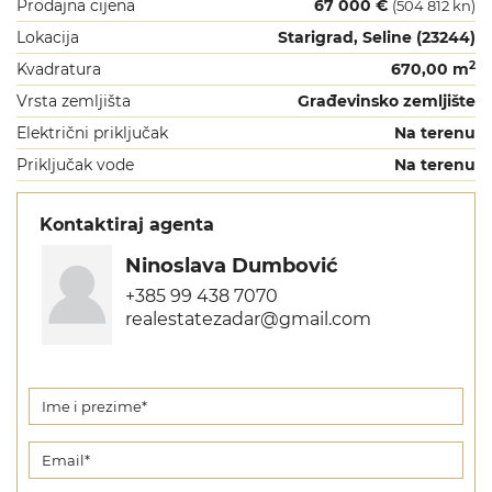
Prodajna cijena
67 000 €
(504 812 kn)
Lokacija
Starigrad, Seline (23244)
2
Kvadratura
670,00 m
Vrsta zemljišta
Građevinsko zemljište
Električni priključak
Na terenu
Priključak vode
Na terenu
Kontaktiraj agenta
Ninoslava Dumbović
+385 99 438 7070
realestatezadar@gmail.com