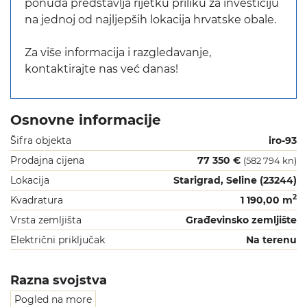
ponuda predstavlja rijetku priliku za investiciju
na jednoj od najljepših lokacija hrvatske obale.
Za više informacija i razgledavanje,
kontaktirajte nas već danas!
Osnovne informacije
Šifra objekta
iro-93
Prodajna cijena
77 350 €
(582 794 kn)
Lokacija
Starigrad, Seline (23244)
2
Kvadratura
1 190,00 m
Vrsta zemljišta
Građevinsko zemljište
Električni priključak
Na terenu
Razna svojstva
Pogled na more