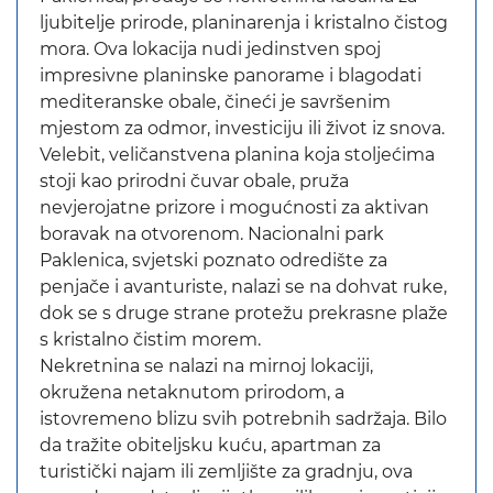
ljubitelje prirode, planinarenja i kristalno čistog
mora. Ova lokacija nudi jedinstven spoj
impresivne planinske panorame i blagodati
mediteranske obale, čineći je savršenim
mjestom za odmor, investiciju ili život iz snova.
Velebit, veličanstvena planina koja stoljećima
stoji kao prirodni čuvar obale, pruža
nevjerojatne prizore i mogućnosti za aktivan
boravak na otvorenom. Nacionalni park
Paklenica, svjetski poznato odredište za
penjače i avanturiste, nalazi se na dohvat ruke,
dok se s druge strane protežu prekrasne plaže
s kristalno čistim morem.
Nekretnina se nalazi na mirnoj lokaciji,
okružena netaknutom prirodom, a
istovremeno blizu svih potrebnih sadržaja. Bilo
da tražite obiteljsku kuću, apartman za
turistički najam ili zemljište za gradnju, ova