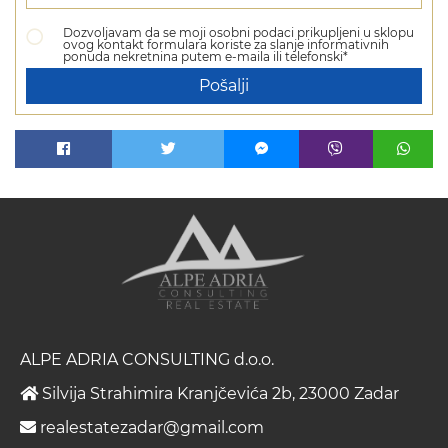
Dozvoljavam da se moji osobni podaci prikupljeni u sklopu
ovog kontakt formulara koriste za slanje informativnih
ponuda nekretnina putem e-maila ili telefonski*
Pošalji
ALPE ADRIA CONSULTING d.o.o.
Silvija Strahimira Kranjčevića 2b, 23000 Zadar
realestatezadar@gmail.com