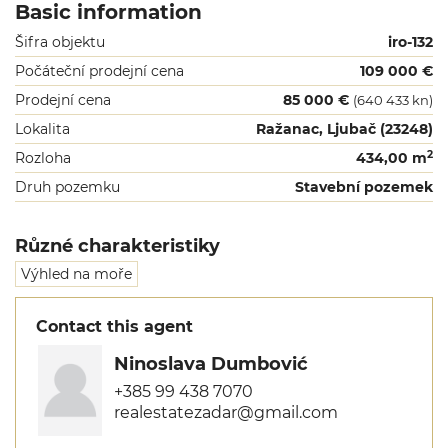
Basic information
Šifra objektu
iro-132
Počáteční prodejní cena
109 000 €
Prodejní cena
85 000 €
(640 433 kn)
Lokalita
Ražanac, Ljubač (23248)
2
Rozloha
434,00 m
Druh pozemku
Stavební pozemek
Různé charakteristiky
Výhled na moře
Contact this agent
Ninoslava Dumbović
+385 99 438 7070
realestatezadar@gmail.com