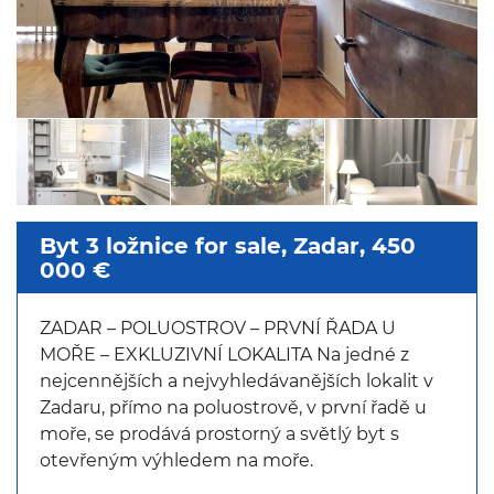
Byt 3 ložnice for sale, Zadar, 450
000 €
ZADAR – POLUOSTROV – PRVNÍ ŘADA U
MOŘE – EXKLUZIVNÍ LOKALITA Na jedné z
nejcennějších a nejvyhledávanějších lokalit v
Zadaru, přímo na poluostrově, v první řadě u
moře, se prodává prostorný a světlý byt s
otevřeným výhledem na moře.