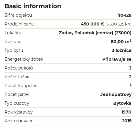
Basic information
Šifra objektu
iro-128
Prodejní cena
450 000 €
(3 390 525 kn)
Lokalita
Zadar, Poluotok (centar) (23000)
2
Rozloha
80,00 m
Typ bytu
3 ložnice
Energetický štítek
Připravuje se
Počet pokojů
3
Počet ložnic
2
Počet koupelen
1
Počet pater
Jednopatrový
Typ budovy
Bytovka
Rok výstavby
1970
Rok renovace
2015