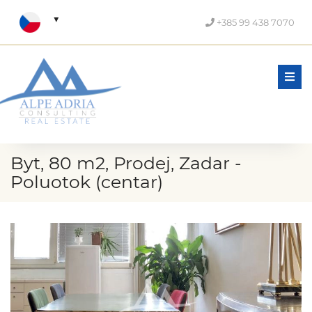
+385 99 438 7070
Men
Byt, 80 m2, Prodej, Zadar -
Poluotok (centar)