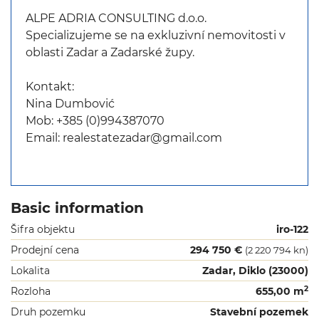
ALPE ADRIA CONSULTING d.o.o.
Specializujeme se na exkluzivní nemovitosti v
oblasti Zadar a Zadarské župy.
Kontakt:
Nina Dumbović
Mob: +385 (0)994387070
Email: realestatezadar@gmail.com
Basic information
Šifra objektu
iro-122
Prodejní cena
294 750 €
(2 220 794 kn)
Lokalita
Zadar, Diklo (23000)
2
Rozloha
655,00 m
Druh pozemku
Stavební pozemek