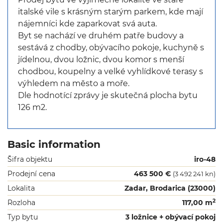
italské vile s krásným starým parkem, kde mají
nájemníci kde zaparkovat svá auta.
Byt se nachází ve druhém patře budovy a
sestává z chodby, obývacího pokoje, kuchyně s
jídelnou, dvou ložnic, dvou komor s menší
chodbou, koupelny a velké vyhlídkové terasy s
výhledem na město a moře.
Dle hodnotící zprávy je skutečná plocha bytu
126 m2.
Basic information
Šifra objektu
iro-48
Prodejní cena
463 500 €
(3 492 241 kn)
Lokalita
Zadar, Brodarica (23000)
2
Rozloha
117,00 m
Typ bytu
3 ložnice + obývací pokoj