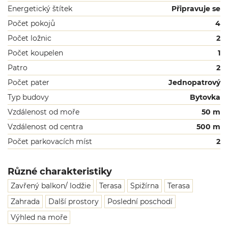
Energetický štítek
Připravuje se
Počet pokojů
4
Počet ložnic
2
Počet koupelen
1
Patro
2
Počet pater
Jednopatrový
Typ budovy
Bytovka
Vzdálenost od moře
50 m
Vzdálenost od centra
500 m
Počet parkovacích míst
2
Různé charakteristiky
Zavřený balkon/ lodžie
Terasa
Spižírna
Terasa
Zahrada
Další prostory
Poslední poschodí
Výhled na moře