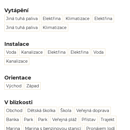
Vytápění
Jiná tuhá paliva
Elektřina
Klimatizace
Elektřina
Jiná tuhá paliva
Klimatizace
Instalace
Voda
Kanalizace
Elektřina
Elektřina
Voda
Kanalizace
Orientace
Východ
Západ
V blízkosti
Obchod
Dětská školka
Škola
Veřejná doprava
Banka
Park
Park
Veřejná pláž
Přístav
Trajekt
Marina
Marina s benzinovou stanicí
Pronájem lodí