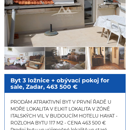
Byt 3 ložnice + obývací pokoj for
sale, Zadar, 463 500 €
PRODÁM ATRAKTIVNÍ BYT V PRVNÍ ŘADĚ U
MOŘE LOKALITA V ELKIT LOKALITA V ZÓNĚ
ITALSKÝCH VIL V BUDOUCÍM HOTELU HAYAT -
ROZLOHA BYTU 117 M2 - CENA 463 500 €
Prodej bytu ve výjimečné lokalitě ve staré