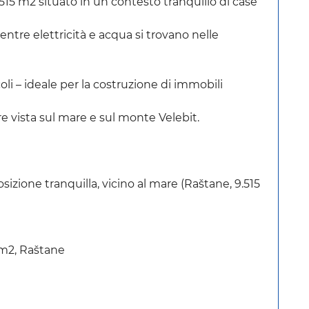
.515 m2 situato in un contesto tranquillo di case
entre elettricità e acqua si trovano nelle
ccoli – ideale per la costruzione di immobili
e vista sul mare e sul monte Velebit.
sizione tranquilla, vicino al mare (Raštane, 9.515
 m2, Raštane