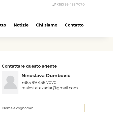
+385 99 438 7070
itto
Notizie
Chi siamo
Contatto
Contattare questo agente
Ninoslava Dumbović
+385 99 438 7070
realestatezadar@gmail.com