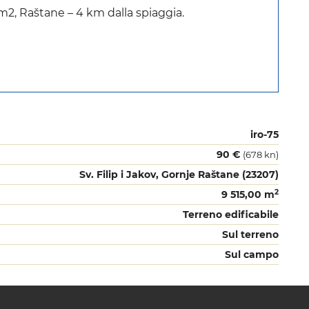
 m2, Raštane – 4 km dalla spiaggia.
iro-75
90 €
(678 kn)
Sv. Filip i Jakov, Gornje Raštane (23207)
2
9 515,00 m
Terreno edificabile
Sul terreno
Sul campo