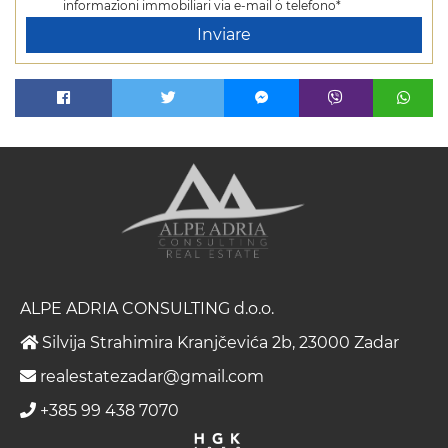
informazioni immobiliari via e-mail o telefono*
Inviare
ALPE ADRIA CONSULTING d.o.o.
Silvija Strahimira Kranjčevića 2b, 23000 Zadar
realestatezadar@gmail.com
+385 99 438 7070