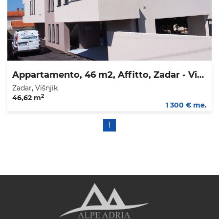
Appartamento, 46 m2, Affitto, Zadar - Višnjik
Zadar, Višnjik
2
46,62 m
1 300 € me.
1