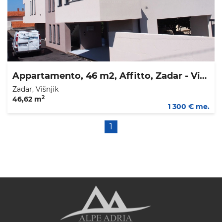
Appartamento, 46 m2, Affitto, Zadar - Višnjik
Zadar, Višnjik
2
46,62 m
1 300 € me.
1