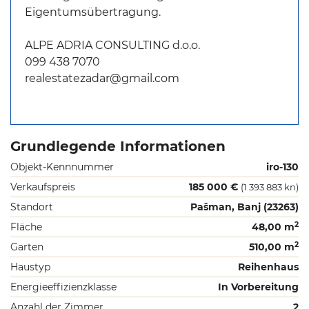
Eigentumsübertragung.
ALPE ADRIA CONSULTING d.o.o.
099 438 7070
realestatezadar@gmail.com
Grundlegende Informationen
Objekt-Kennnummer
iro-130
Verkaufspreis
185 000 €
(1 393 883 kn)
Standort
Pašman, Banj (23263)
2
Fläche
48,00 m
2
Garten
510,00 m
Haustyp
Reihenhaus
Energieeffizienzklasse
In Vorbereitung
Anzahl der Zimmer
2