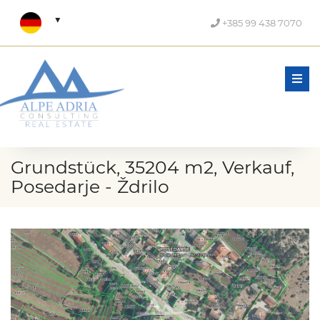
+385 99 438 7070
Men
Grundstück, 35204 m2, Verkauf,
Posedarje - Ždrilo