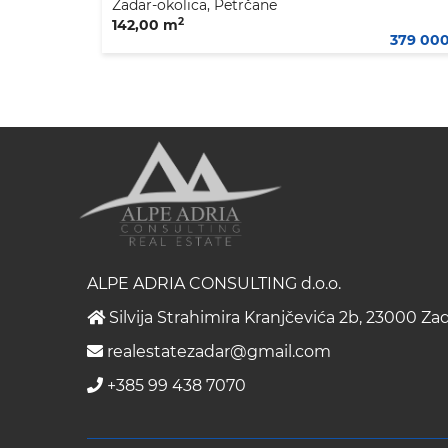
Zadar-okolica, Petrčane
2
142,00 m
379 00
ALPE ADRIA CONSULTING d.o.o.
Silvija Strahimira Kranjčevića 2b, 23000 Za
realestatezadar@gmail.com
+385 99 438 7070