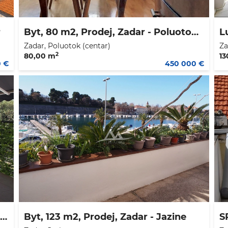
r
Byt, 80 m2, Prodej, Zadar - Poluotok (centar)
Zadar, Poluotok (centar)
Za
2
80,00 m
13
0 €
450 000 €
Byt, 142 m2, Prodej, Zadar-okolica - Petrčane
Byt, 123 m2, Prodej, Zadar - Jazine