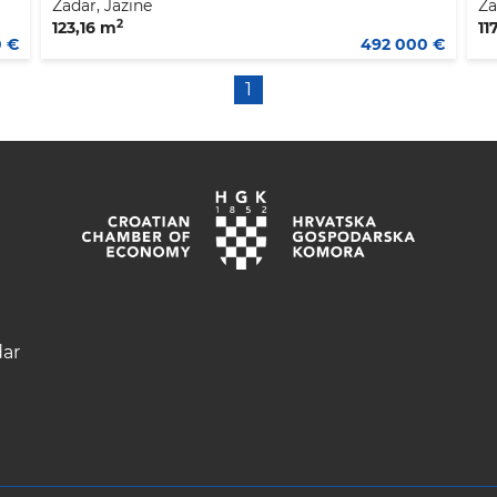
Zadar, Jazine
Za
2
123,16 m
11
0 €
492 000 €
1
dar