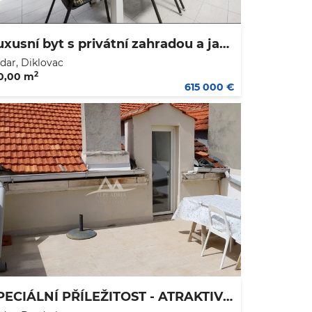
Luxusní byt s privátní zahradou a jacuzzi – Diklovac, Zadar
dar, Diklovac
2
0,00 m
615 000 €
SPECIÁLNÍ PŘÍLEŽITOST - ATRAKTIVNÍ BYT V ELITNÍ LOKALITĚ - 117,13 M2 - CENA 463 500 €