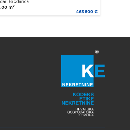
dar, Brodarica
2
7,00 m
463 500 €